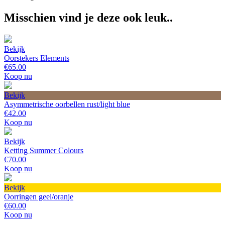
Misschien vind je deze ook leuk..
Bekijk
Oorstekers Elements
€65.00
Koop nu
Bekijk
Asymmetrische oorbellen rust/light blue
€42.00
Koop nu
Bekijk
Ketting Summer Colours
€70.00
Koop nu
Bekijk
Oorringen geel/oranje
€60.00
Koop nu