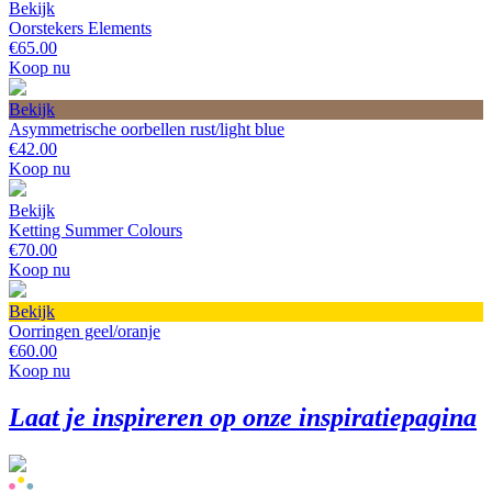
Bekijk
Oorstekers Elements
€65.00
Koop nu
Bekijk
Asymmetrische oorbellen rust/light blue
€42.00
Koop nu
Bekijk
Ketting Summer Colours
€70.00
Koop nu
Bekijk
Oorringen geel/oranje
€60.00
Koop nu
Laat je inspireren op onze inspiratiepagina