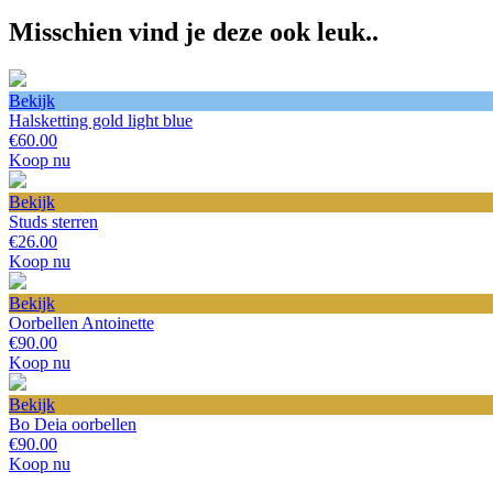
Misschien vind je deze ook leuk..
Bekijk
Halsketting gold light blue
€60.00
Koop nu
Bekijk
Studs sterren
€26.00
Koop nu
Bekijk
Oorbellen Antoinette
€90.00
Koop nu
Bekijk
Bo Deia oorbellen
€90.00
Koop nu