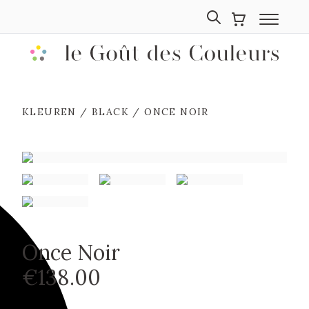
shop op kleur
KLEUREN
/
BLACK
/ ONCE NOIR
outlet
inspiratie
over ons
faq
contact
Once Noir
€138.00