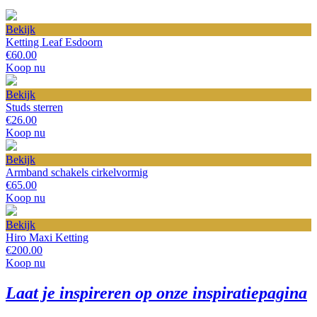
Bekijk
Ketting Leaf Esdoorn
€60.00
Koop nu
Bekijk
Studs sterren
€26.00
Koop nu
Bekijk
Armband schakels cirkelvormig
€65.00
Koop nu
Bekijk
Hiro Maxi Ketting
€200.00
Koop nu
Laat je inspireren op onze inspiratiepagina